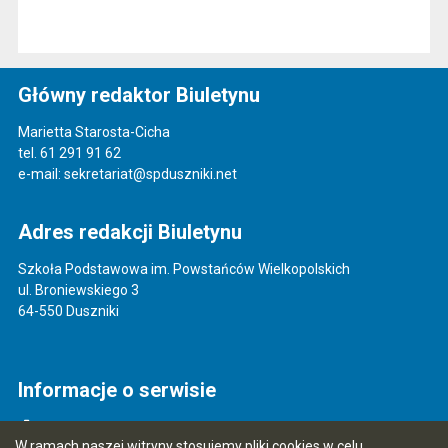
Główny redaktor Biuletynu
Marietta Starosta-Cicha
tel. 61 291 91 62
e-mail: sekretariat@spduszniki.net
Adres redakcji Biuletynu
Szkoła Podstawowa im. Powstańców Wielkopolskich
ul. Broniewskiego 3
64-550 Duszniki
Informacje o serwisie
Mapa serwisu
W ramach naszej witryny stosujemy pliki cookies w celu