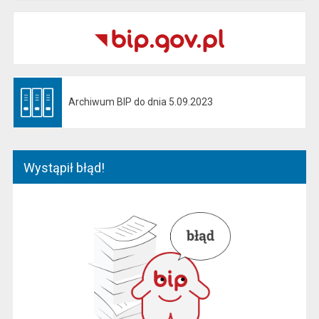
Archiwum BIP do dnia 5.09.2023
Otwiera się w nowej karcie
Wystąpił błąd!